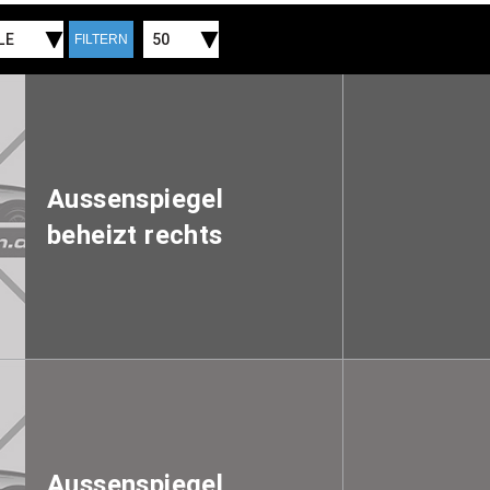
LE
50
FILTERN
Aussenspiegel
beheizt rechts
Aussenspiegel