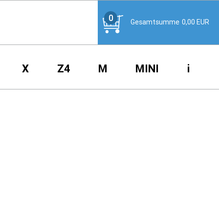
0
Gesamtsumme
0,00
EUR
X
Z4
M
MINI
i