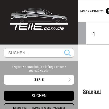
+49-1774960521
1
#Wybierz samochód, do którego chcesz
znaleźć części
SERIE
Spiegel
SUCHEN
EINSTELLUNGEN SPEICHERN