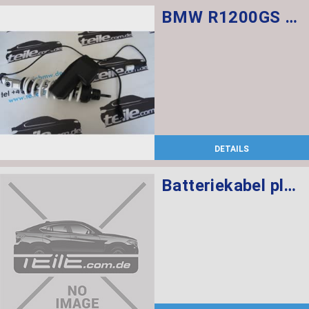
BMW R1200GS Federbein vorn ESA
DETAILS
Batteriekabel plus SBK 2.2