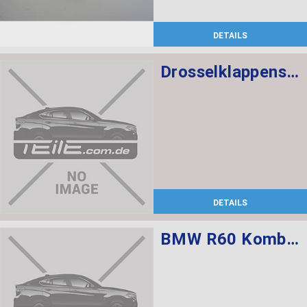
DETAILS
Drosselklappenstutzen
DETAILS
BMW R60 Kombischalter links L=520