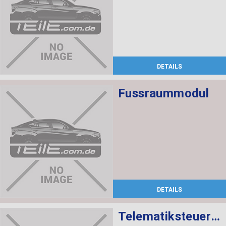
DETAILS
Fussraummodul
DETAILS
Telematiksteuergerät