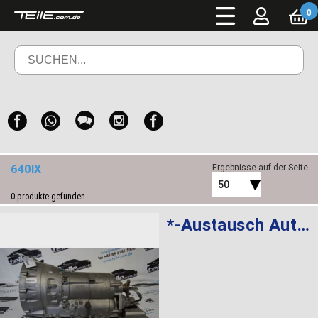
0
640IX
Ergebnisse auf der Seite
50
0
produkte gefunden
*-Austausch Automatikgetriebe EH GA8HP70Z