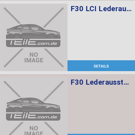
F30 LCI Lederausstattung Dakota/ Schwarz, Elektrische Sportsitze mit memory vorne, Sitzheizung vorne + hinten
DETAILS
F30 Lederausstattung, Sportsitze, elekt. verstellbar mit memory, Sitzheizung vorne