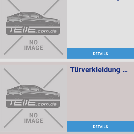
DETAILS
Türverkleidung Leder vorn links SCHWARZ/ROT
DETAILS