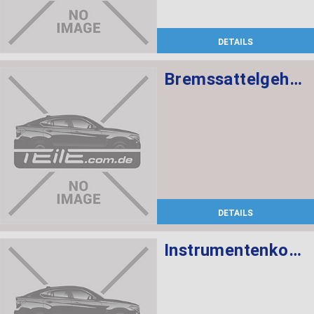
DETAILS
Bremssattelgehäuse links
DETAILS
Instrumentenkombination KMH