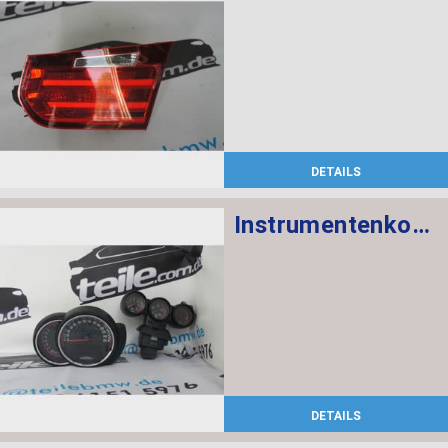
DETAILS
Instrumentenkombination KMH Chrono Paket
DETAILS