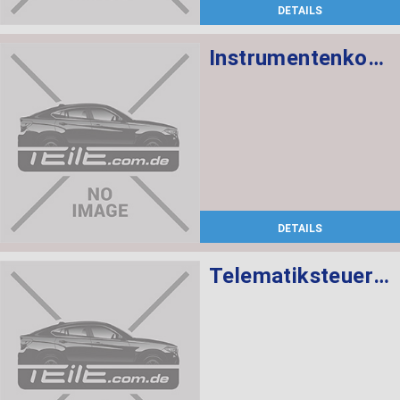
DETAILS
Instrumentenkombination KMH
DETAILS
Telematiksteuergerät