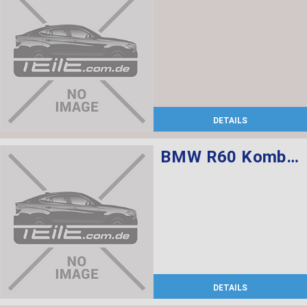
DETAILS
BMW R60 Kombischalter links L=520
DETAILS