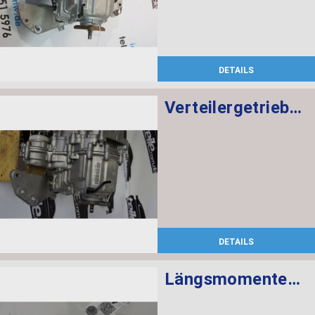
DETAILS
Verteilergetriebe ATC35L
DETAILS
Längsmomentenmodul