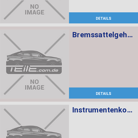
DETAILS
Bremssattelgehäuse links
DETAILS
Instrumentenkombination KMH