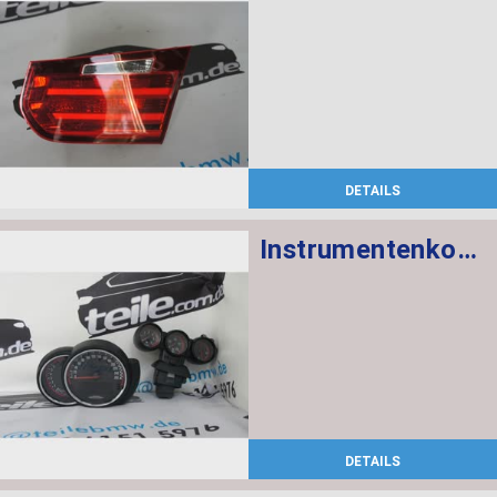
DETAILS
Instrumentenkombination KMH Chrono Paket
DETAILS