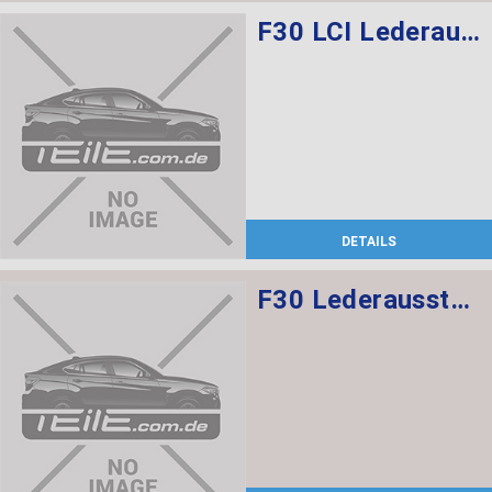
F30 LCI Lederausstattung Dakota/ Schwarz, Elektrische Sportsitze mit memory vorne, Sitzheizung vorne + hinten
DETAILS
F30 Lederausstattung, Sportsitze, elekt. verstellbar mit memory, Sitzheizung vorne