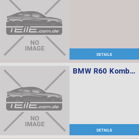
DETAILS
BMW R60 Kombischalter links L=520
DETAILS