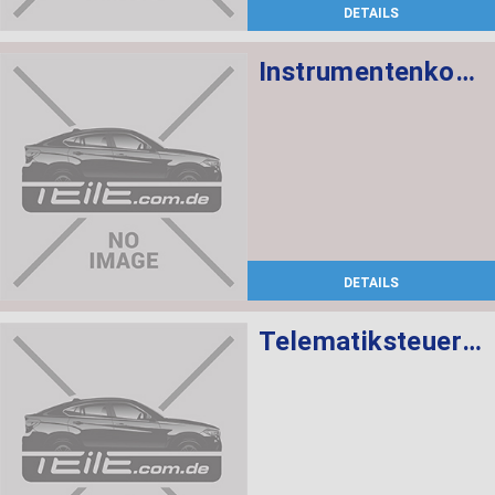
DETAILS
Instrumentenkombination KMH
DETAILS
Telematiksteuergerät