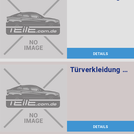
DETAILS
Türverkleidung Leder vorn links SCHWARZ/ROT
DETAILS