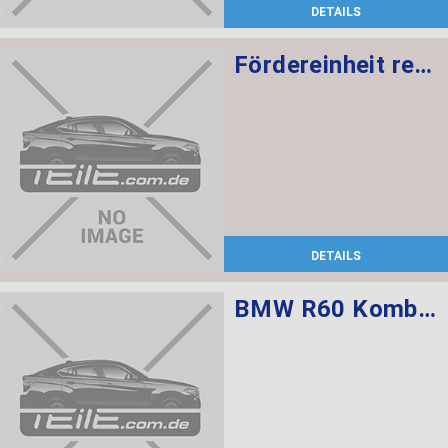
DETAILS
Fördereinheit rechts mit Intankpumpe 5 BAR
DETAILS
BMW R60 Kombischalter links L=520