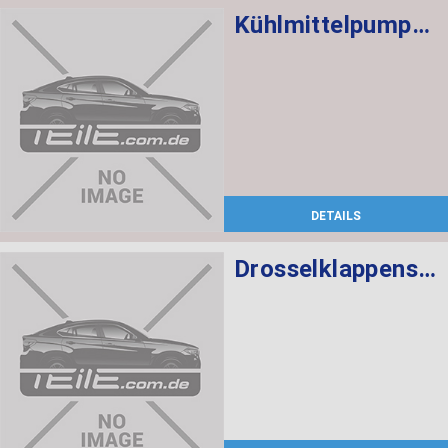
Kühlmittelpumpe mechanisch
DETAILS
Drosselklappenstutzen