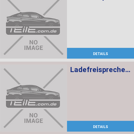
DETAILS
Ladefreisprechelektronik High BASIS SVS MULF2
DETAILS