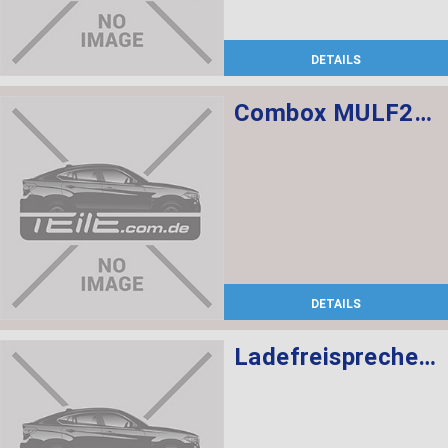
DETAILS
Combox MULF2 High Basis SVS
DETAILS
Ladefreisprechelektronik High