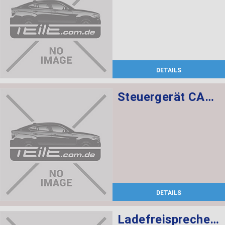
DETAILS
Steuergerät CAS CAS3
DETAILS
Ladefreisprechelektronik High BASIS SVS MULF2