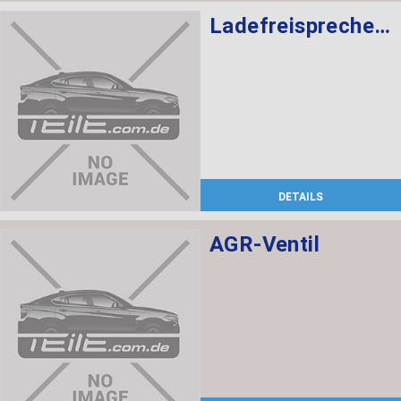
Ladefreisprechelektronik High BASIS SVS MULF2
DETAILS
AGR-Ventil