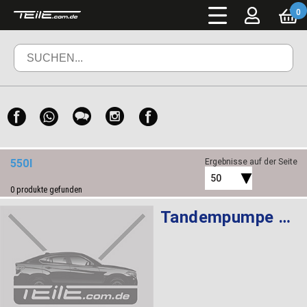
0
550I
Ergebnisse auf der Seite
50
0
produkte gefunden
Tandempumpe LFR-440 LUK