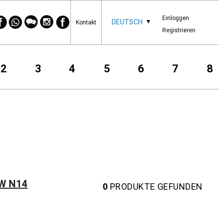
Einloggen
DEUTSCH
Kontakt
Registrieren
2
3
4
5
6
7
8
G15 Coupé
W N14
0
PRODUKTE GEFUNDEN