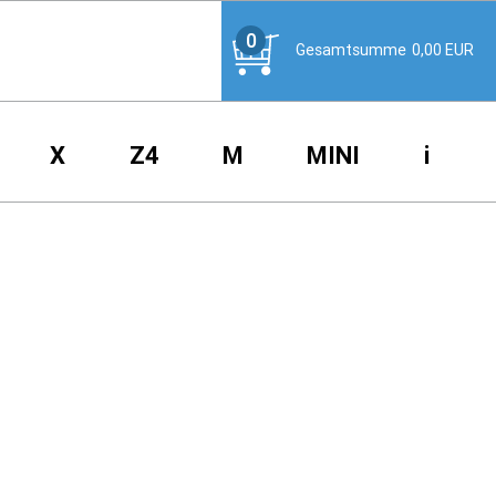
0
Gesamtsumme
0,00
EUR
X
Z4
M
MINI
i