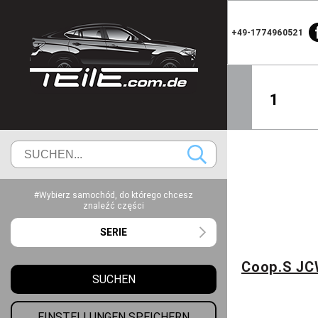
+49-1774960521
1
#Wybierz samochód, do którego chcesz
znaleźć części
SERIE
Coop.S JC
SUCHEN
EINSTELLUNGEN SPEICHERN