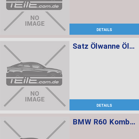
DETAILS
Satz Ölwanne Ölfilter Automatikgetriebe
DETAILS
BMW R60 Kombischalter links L=520