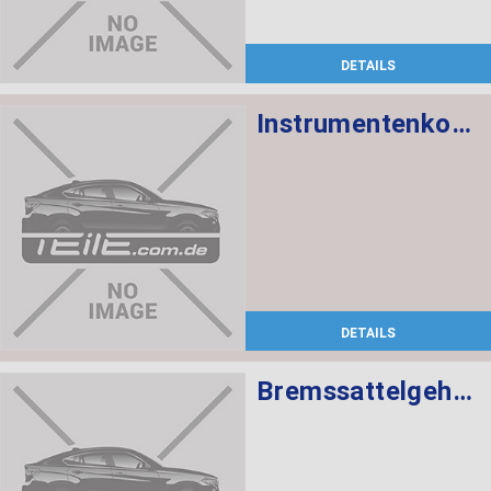
DETAILS
Instrumentenkombination KMH
DETAILS
Bremssattelgehäuse links