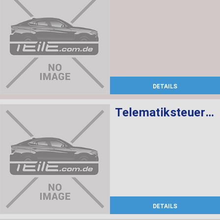
DETAILS
Telematiksteuergerät
DETAILS