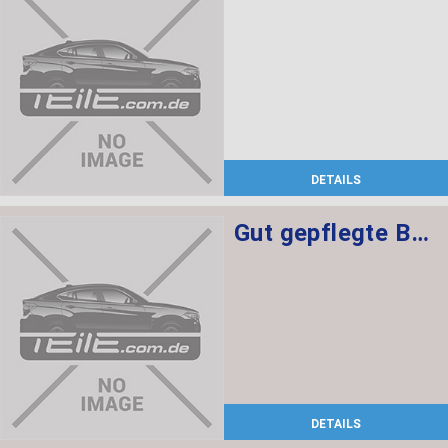
DETAILS
Gut gepflegte BMW 2er F22 Lederausstattung mit Sitzheizung, elekt. Sitzen + Memory für Fahrer
DETAILS