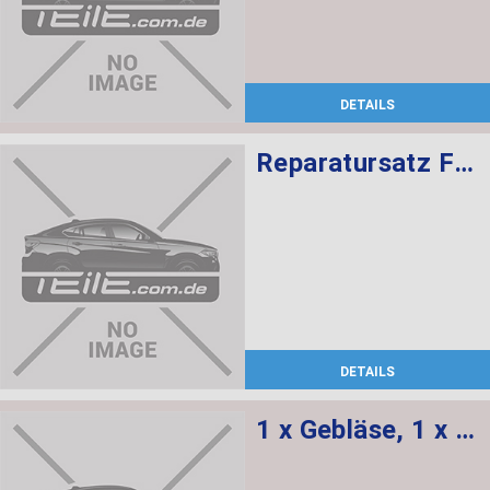
DETAILS
Reparatursatz Faltenbalg ZF
DETAILS
1 x Gebläse, 1 x Regler Gebläse