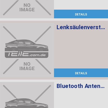
DETAILS
Lenksäulenverstellung mechanisch
DETAILS
Bluetooth Antenne