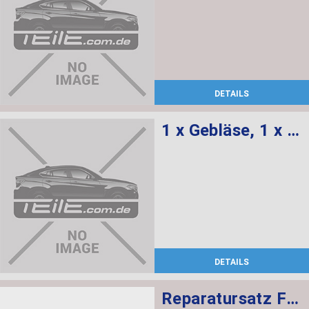
DETAILS
1 x Gebläse, 1 x Regler Gebläse
DETAILS
Reparatursatz Faltenbalg TRW