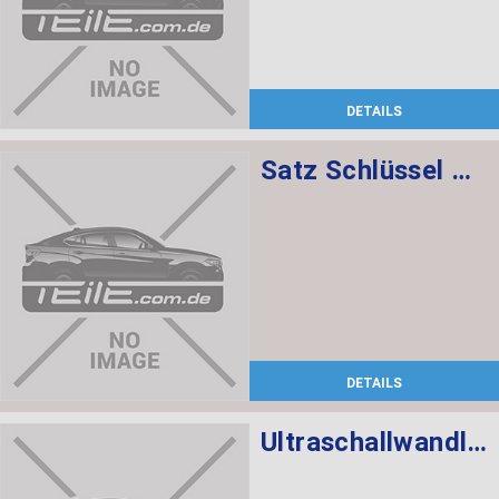
DETAILS
Satz Schlüssel mit CAS-Steuergerät 868 MHZ
DETAILS
Ultraschallwandler schwarz