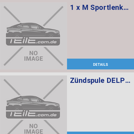
1 x M Sportlenkrad Airbag Leder Steptronic, 1 x Abdeckung M Lenkrad schwarz Multif., 1 x Schalter Multifunktionslenkrad
DETAILS
Zündspule DELPHI