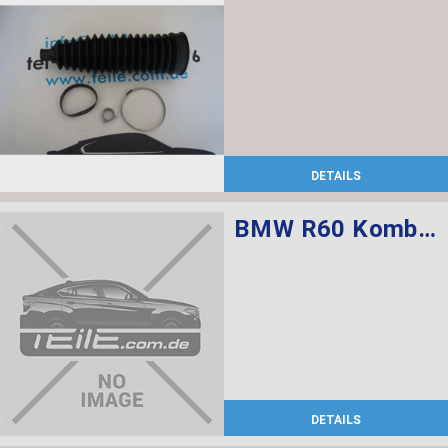
DETAILS
BMW R60 Kombischalter links L=520
DETAILS