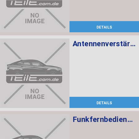
DETAILS
Antennenverstärker Diversity 868 MHZ
DETAILS
Funkfernbedienung PCA 434 MHZ