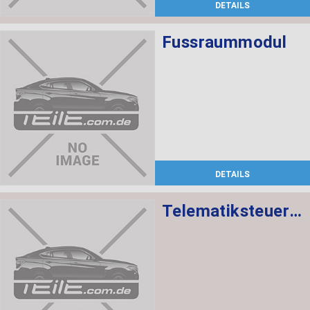
DETAILS
Fussraummodul
DETAILS
Telematiksteuergerät