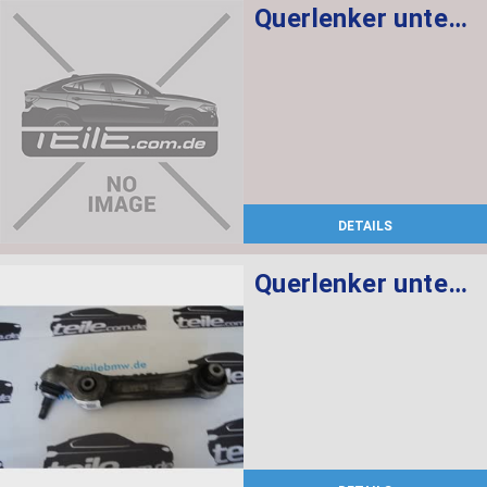
Querlenker unten mit Gummilager rechts
DETAILS
Querlenker unten mit Gummilager links