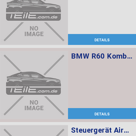
DETAILS
BMW R60 Kombischalter links L=520
DETAILS
Steuergerät Airbag