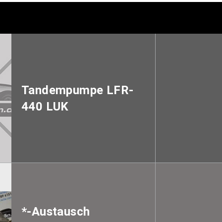
Tandempumpe LFR-
440 LUK
*-Austausch