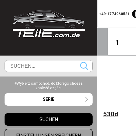
+49-1774960521
1
#Wybierz samochód, do którego chcesz
znaleźć części
SERIE
530d
SUCHEN
EINSTELLUNGEN SPEICHERN