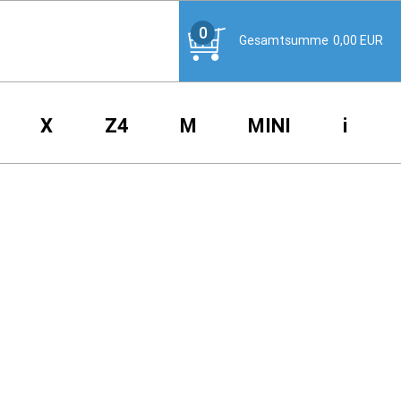
0
Gesamtsumme
0,00
EUR
X
Z4
M
MINI
i