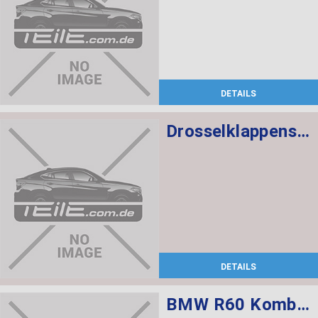
DETAILS
Drosselklappenstutzen
DETAILS
BMW R60 Kombischalter links L=520