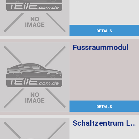
DETAILS
Fussraummodul
DETAILS
Schaltzentrum Lenksäule