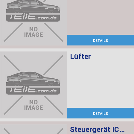
DETAILS
Lüfter
DETAILS
Steuergerät ICM-QL