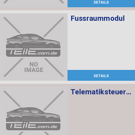
DETAILS
Fussraummodul
DETAILS
Telematiksteuergerät