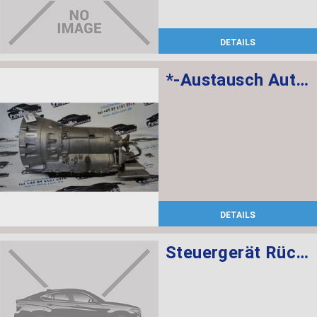
DETAILS
*-Austausch Automatikgetriebe EH GA8HP70Z
DETAILS
Steuergerät Rückfahrkamera