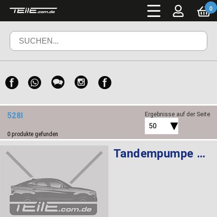
0
528I
Ergebnisse auf der Seite
50
0
produkte gefunden
Tandempumpe LFR-440 LUK