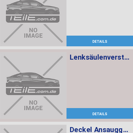
DETAILS
Lenksäulenverstellung mechanisch
DETAILS
Deckel Ansauggeräuschdämpfer