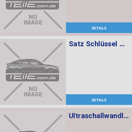
DETAILS
Satz Schlüssel mit CAS-Steuergerät 868 MHZ
DETAILS
Ultraschallwandler schwarz