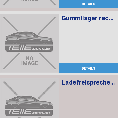
DETAILS
Gummilager rechts
DETAILS
Ladefreisprechelektronik High BASIS SVS MULF2