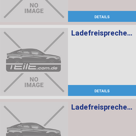
DETAILS
Ladefreisprechelektronik High BASIS SVS MULF2
DETAILS
Ladefreisprechelektronik High BASIS SVS MULF2