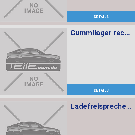
DETAILS
Gummilager rechts
DETAILS
Ladefreisprechelektronik High BASIS SVS MULF2