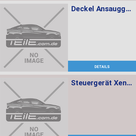
Deckel Ansauggeräuschdämpfer
DETAILS
Steuergerät Xenon-Licht