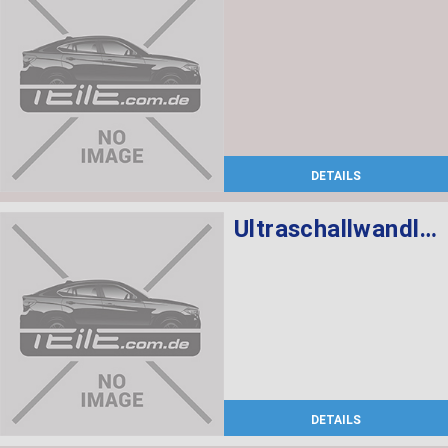
DETAILS
Ultraschallwandler schwarz
DETAILS