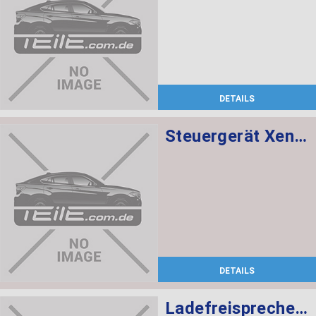
DETAILS
Steuergerät Xenon-Licht
DETAILS
Ladefreisprechelektronik High