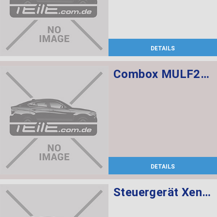
DETAILS
Combox MULF2 High Basis SVS
DETAILS
Steuergerät Xenon-Licht