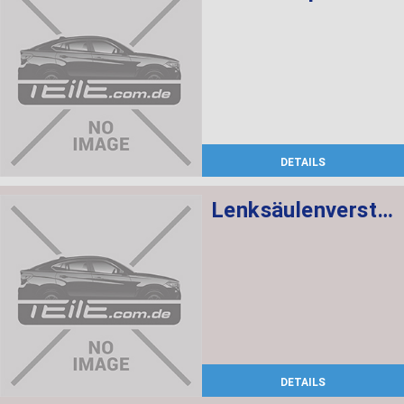
DETAILS
Lenksäulenverstellung mechanisch
DETAILS