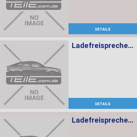
DETAILS
Ladefreisprechelektronik High BASIS SVS MULF2
DETAILS
Ladefreisprechelektronik High BASIS SVS MULF2