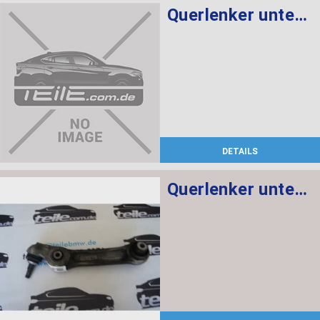
Querlenker unten mit Gummilager rechts
DETAILS
Querlenker unten mit Gummilager links