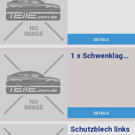
DETAILS
1 x Schwenklager links, 1 x Radnabe mit Lager vorne
DETAILS
Schutzblech links