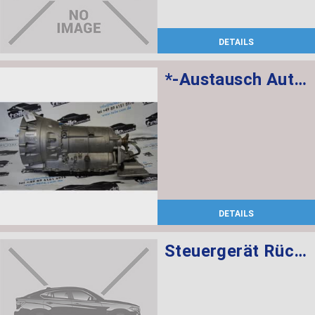
DETAILS
*-Austausch Automatikgetriebe EH GA8HP70Z
DETAILS
Steuergerät Rückfahrkamera