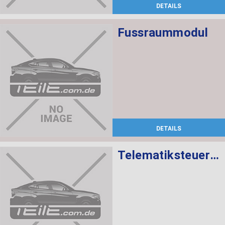
DETAILS
Fussraummodul
DETAILS
Telematiksteuergerät