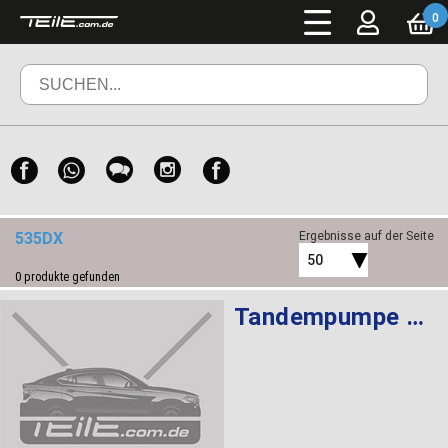
0
535DX
Ergebnisse auf der Seite
50
0
produkte gefunden
Tandempumpe LFR-440 LUK