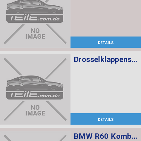
DETAILS
Drosselklappenstutzen
DETAILS
BMW R60 Kombischalter links L=520