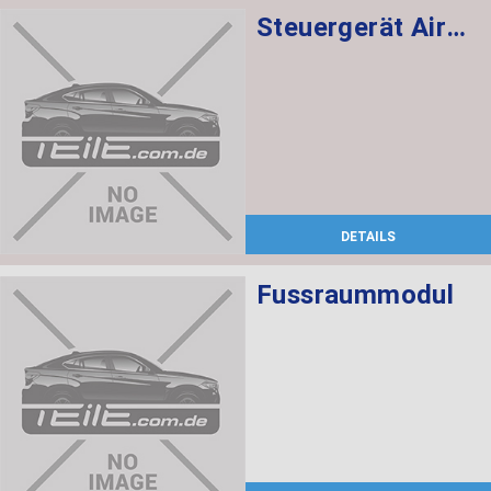
Steuergerät Airbag
DETAILS
Fussraummodul