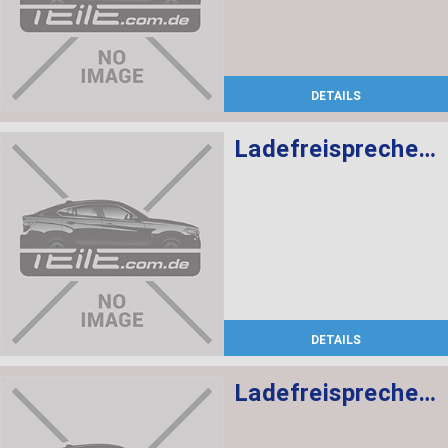
DETAILS
Ladefreisprechelektronik High BASIS SVS MULF2
DETAILS
Ladefreisprechelektronik High BASIS SVS MULF2