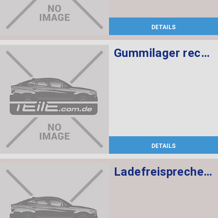
DETAILS
Gummilager rechts
DETAILS
Ladefreisprechelektronik High BASIS SVS MULF2