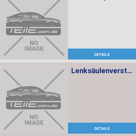
DETAILS
Lenksäulenverstellung mechanisch
DETAILS