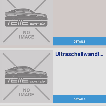
DETAILS
Ultraschallwandler schwarz
DETAILS