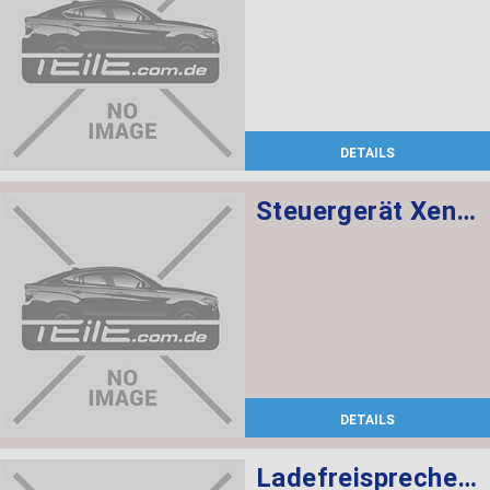
DETAILS
Steuergerät Xenon-Licht
DETAILS
Ladefreisprechelektronik High