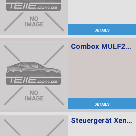
DETAILS
Combox MULF2 High Basis SVS
DETAILS
Steuergerät Xenon-Licht