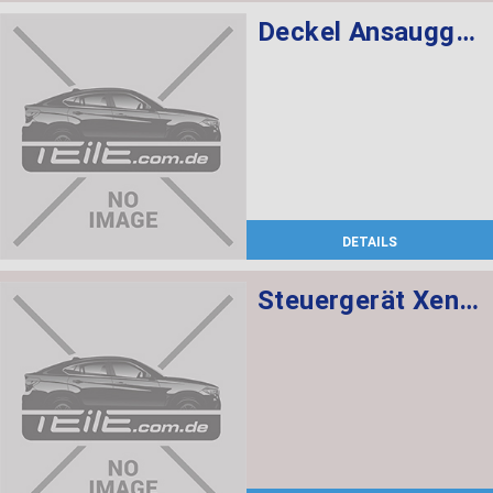
Deckel Ansauggeräuschdämpfer
DETAILS
Steuergerät Xenon-Licht