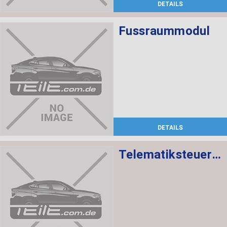
DETAILS
Fussraummodul
DETAILS
Telematiksteuergerät