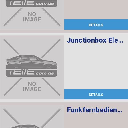
DETAILS
Junctionbox Elektronik 3
DETAILS
Funkfernbedienung PCA 434 MHZ