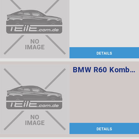
DETAILS
BMW R60 Kombischalter links L=520
DETAILS