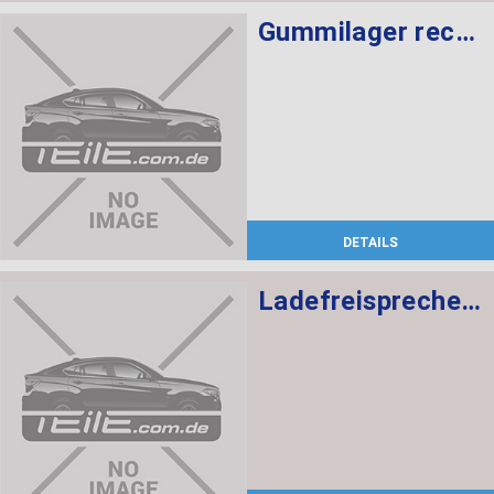
Gummilager rechts
DETAILS
Ladefreisprechelektronik High BASIS SVS MULF2