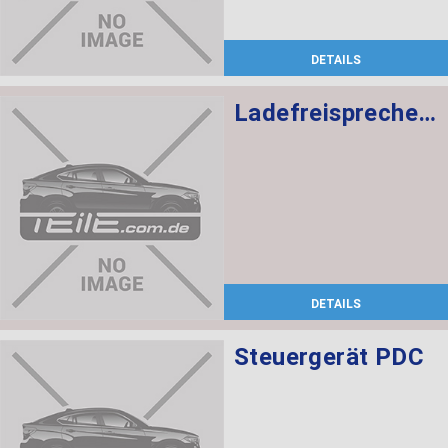
DETAILS
Ladefreisprechelektronik High
DETAILS
Steuergerät PDC