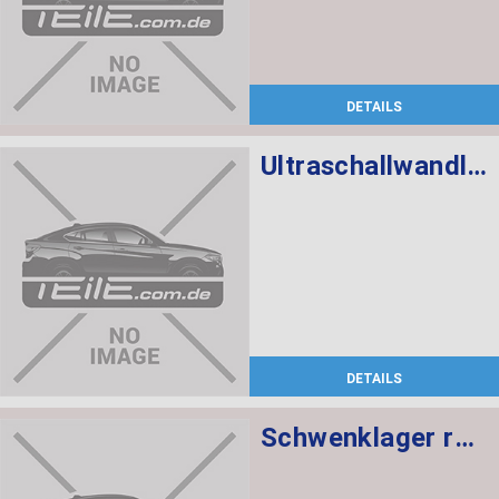
DETAILS
Ultraschallwandler schwarz
DETAILS
Schwenklager rechts