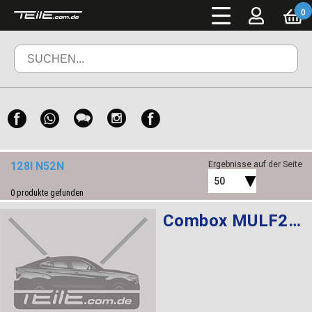
0
128I N52N
Ergebnisse auf der Seite
50
0
produkte gefunden
Combox MULF2 High Basis SVS