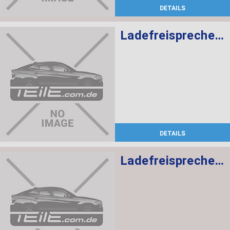
DETAILS
Ladefreisprechelektronik High BASIS SVS MULF2
DETAILS
Ladefreisprechelektronik High BASIS SVS MULF2