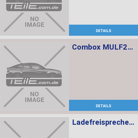
DETAILS
Combox MULF2 High Basis SVS
DETAILS
Ladefreisprechelektronik High