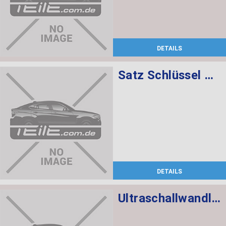
DETAILS
Satz Schlüssel mit CAS-Steuergerät 868 MHZ
DETAILS
Ultraschallwandler schwarz