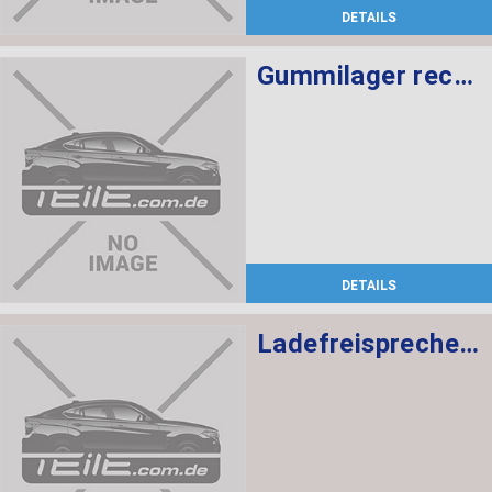
DETAILS
Gummilager rechts
DETAILS
Ladefreisprechelektronik High BASIS SVS MULF2