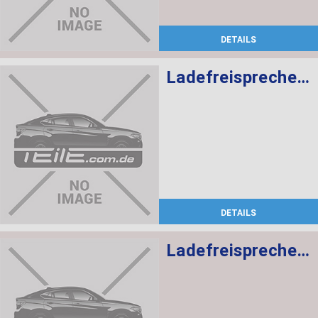
DETAILS
Ladefreisprechelektronik High BASIS SVS MULF2
DETAILS
Ladefreisprechelektronik High BASIS SVS MULF2