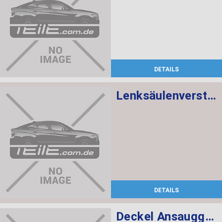
DETAILS
Lenksäulenverstellung mechanisch
DETAILS
Deckel Ansauggeräuschdämpfer