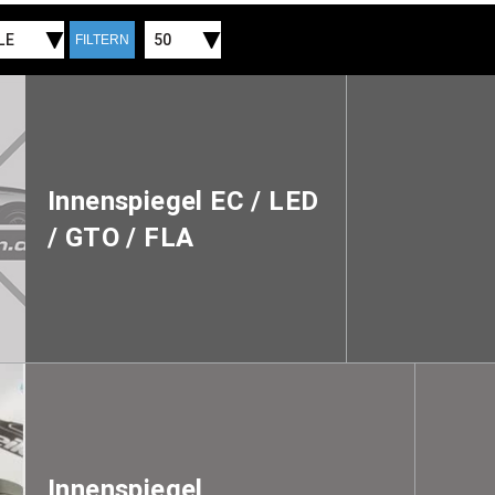
LE
50
FILTERN
Innenspiegel EC / LED
/ GTO / FLA
Innenspiegel