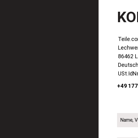
KO
Teile.c
Lechwer
86462
L
Deutsch
USt.IdNr
+49 17
Name, 