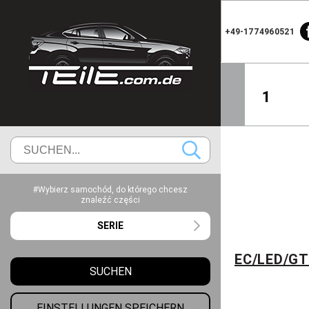
+49-1774960521
1
#Wybierz samochód, do którego chcesz
znaleźć części
SERIE
EC/LED/G
SUCHEN
EINSTELLUNGEN SPEICHERN