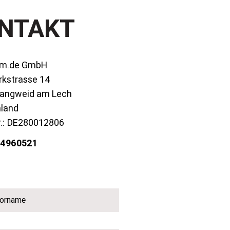
NTAKT
om.de GmbH
kstrasse 14
angweid am Lech
land
.:
DE280012806
74960521
Vorname