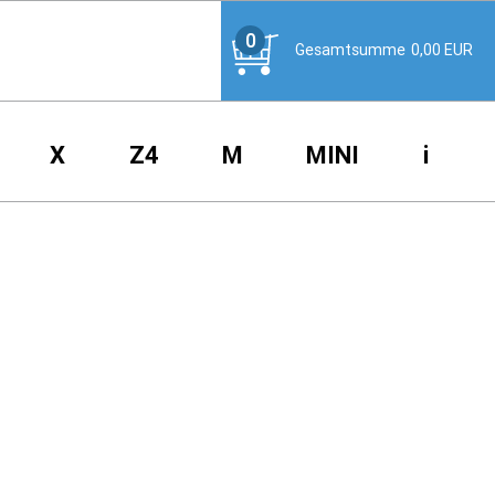
0
Gesamtsumme
0,00
EUR
X
Z4
M
MINI
i