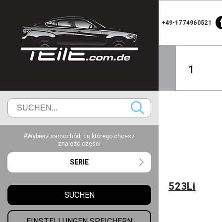
+49-1774960521
1
#Wybierz samochód, do którego chcesz
znaleźć części
SERIE
523Li
SUCHEN
EINSTELLUNGEN SPEICHERN