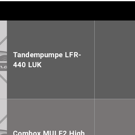
Tandempumpe LFR-
440 LUK
Combox MULF2 High