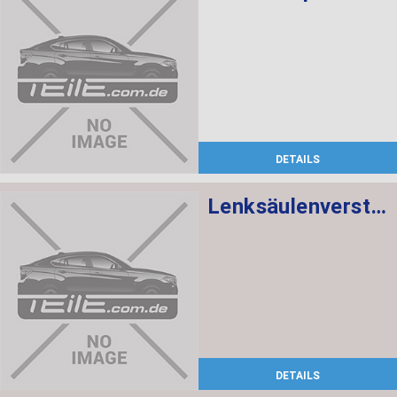
DETAILS
Lenksäulenverstellung mechanisch
DETAILS