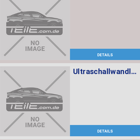
DETAILS
Ultraschallwandler schwarz
DETAILS