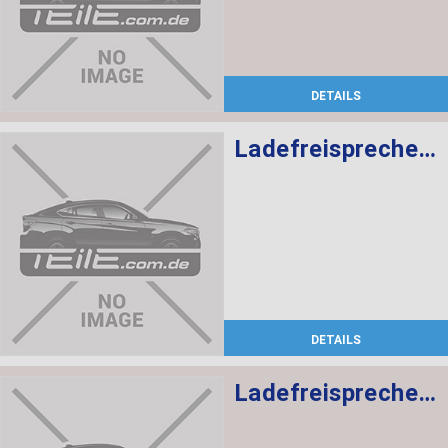
DETAILS
Ladefreisprechelektronik High BASIS SVS MULF2
DETAILS
Ladefreisprechelektronik High BASIS SVS MULF2