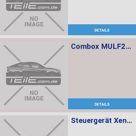
DETAILS
Combox MULF2 High Basis SVS
DETAILS
Steuergerät Xenon-Licht