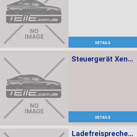
DETAILS
Steuergerät Xenon-Licht
DETAILS
Ladefreisprechelektronik High