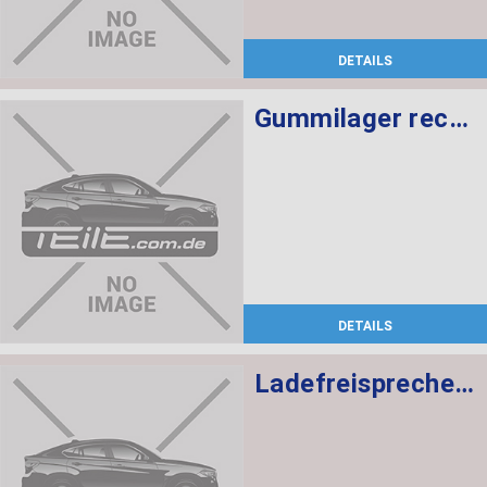
DETAILS
Gummilager rechts
DETAILS
Ladefreisprechelektronik High BASIS SVS MULF2