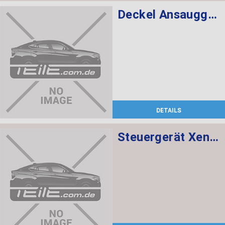
Deckel Ansauggeräuschdämpfer
DETAILS
Steuergerät Xenon-Licht