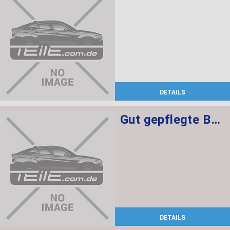
DETAILS
Gut gepflegte BMW 2er F22 Lederausstattung mit Sitzheizung, elekt. Sitzen + Memory für Fahrer
DETAILS