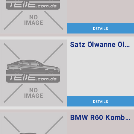
DETAILS
Satz Ölwanne Ölfilter Automatikgetriebe
DETAILS
BMW R60 Kombischalter links L=520