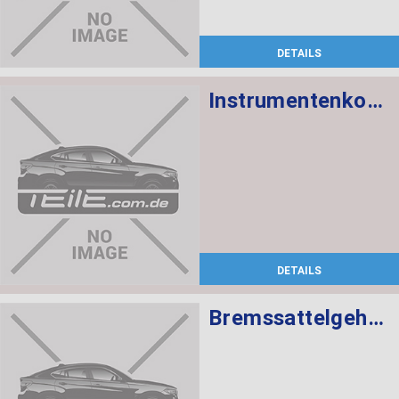
DETAILS
Instrumentenkombination KMH
DETAILS
Bremssattelgehäuse links