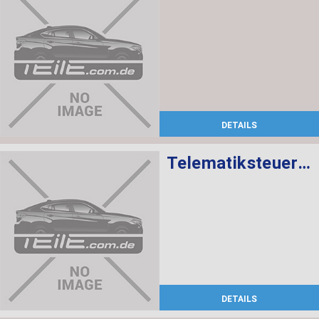
DETAILS
Telematiksteuergerät
DETAILS