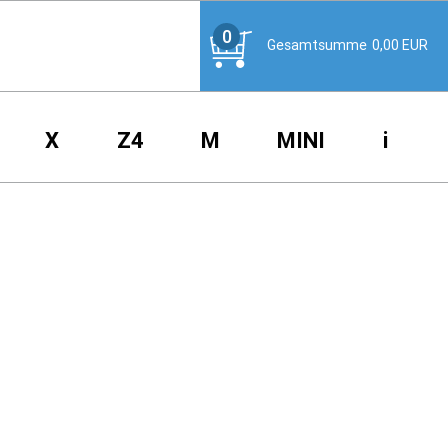
0
Gesamtsumme
0,00
EUR
X
Z4
M
MINI
i