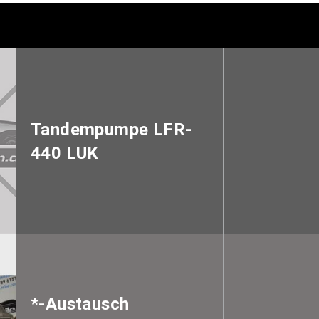
Tandempumpe LFR-
440 LUK
*-Austausch