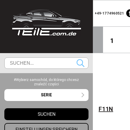
+49-1774960521
1
#Wybierz samochód, do którego chcesz
znaleźć części
SERIE
F11N
SUCHEN
EINSTELLUNGEN SPEICHERN