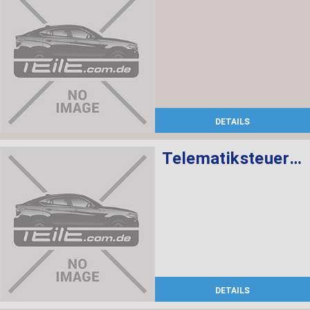
DETAILS
Telematiksteuergerät
DETAILS