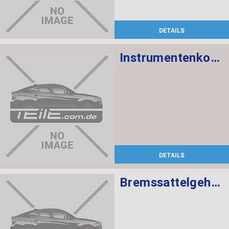
DETAILS
Instrumentenkombination KMH
DETAILS
Bremssattelgehäuse links