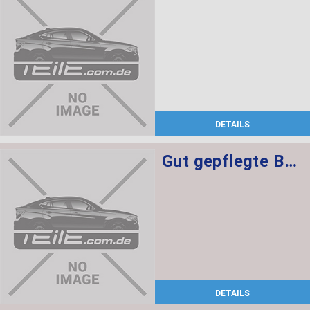
DETAILS
Gut gepflegte BMW 2er F22 Lederausstattung mit Sitzheizung, elekt. Sitzen + Memory für Fahrer
DETAILS