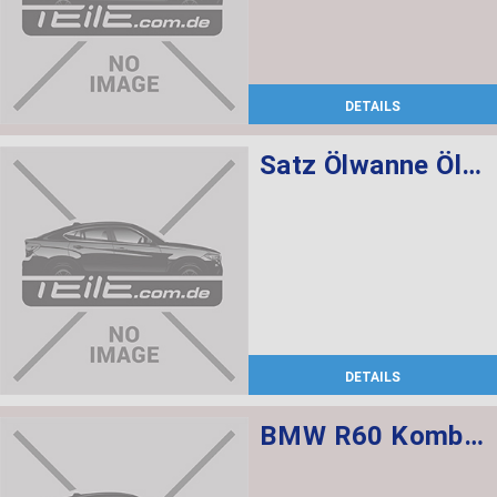
DETAILS
Satz Ölwanne Ölfilter Automatikgetriebe
DETAILS
BMW R60 Kombischalter links L=520