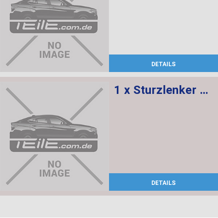
DETAILS
1 x Sturzlenker mit Gummilager, 1 x Abdeckung rechts
DETAILS