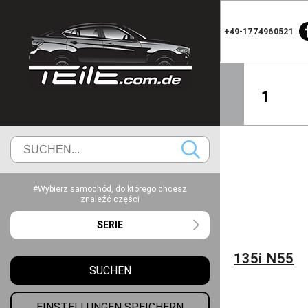
+49-1774960521
1
#Wybierz samochód, do którego chcesz
znaleźć części
SERIE
135i N55
SUCHEN
EINSTELLUNGEN SPEICHERN