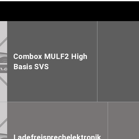
Combox MULF2 High
Basis SVS
Ladefreisprechelektronik