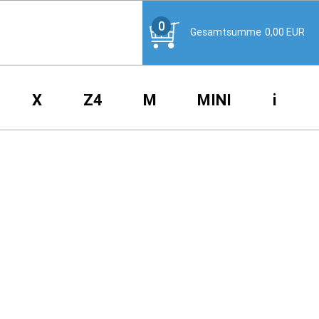
0
Gesamtsumme
0,00
EUR
X
Z4
M
MINI
i