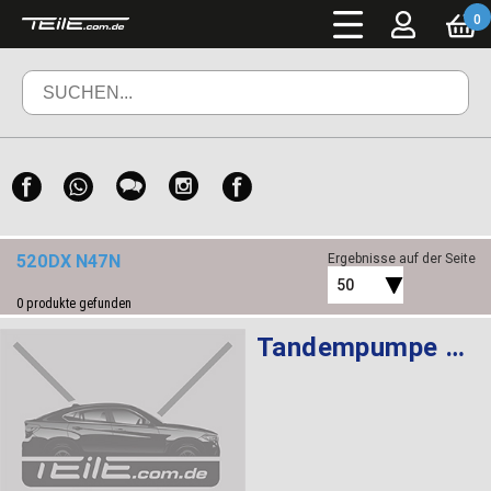
0
520DX N47N
Ergebnisse auf der Seite
50
0
produkte gefunden
Tandempumpe LFR-440 LUK