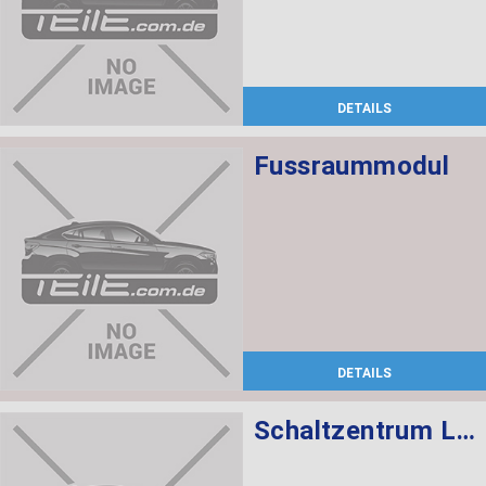
DETAILS
Fussraummodul
DETAILS
Schaltzentrum Lenksäule