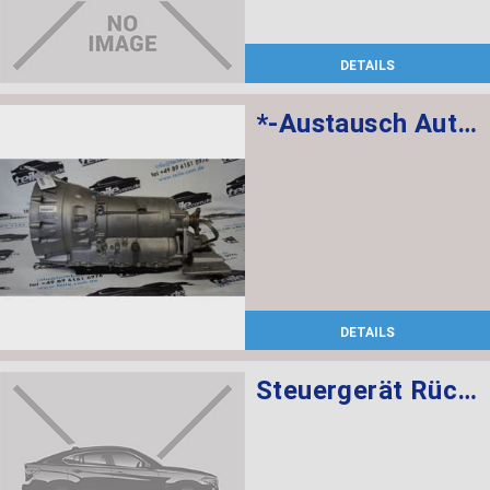
DETAILS
*-Austausch Automatikgetriebe EH GA8HP70Z
DETAILS
Steuergerät Rückfahrkamera