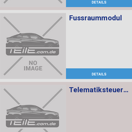
DETAILS
Fussraummodul
DETAILS
Telematiksteuergerät