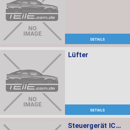
DETAILS
Lüfter
DETAILS
Steuergerät ICM-QL