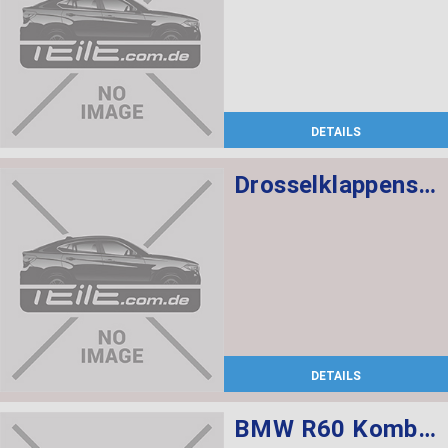
DETAILS
Drosselklappenstutzen
DETAILS
BMW R60 Kombischalter links L=520