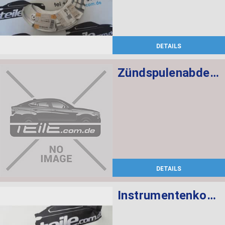
DETAILS
Zündspulenabdeckung
DETAILS
Instrumentenkombination KMH Chrono Paket