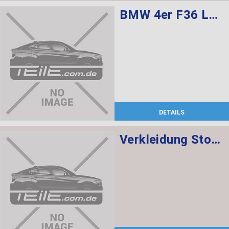
BMW 4er F36 Lederausstattung Sportsitze für Fahrer und Beifahrer, Sitzverstellung elektr. m. Memory sowie Sitzheizung vorne
DETAILS
Verkleidung Stossfänger grundiert vorn BASIS