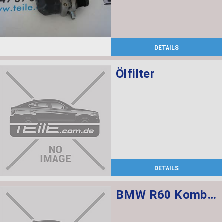
DETAILS
Ölfilter
DETAILS
BMW R60 Kombischalter links L=520