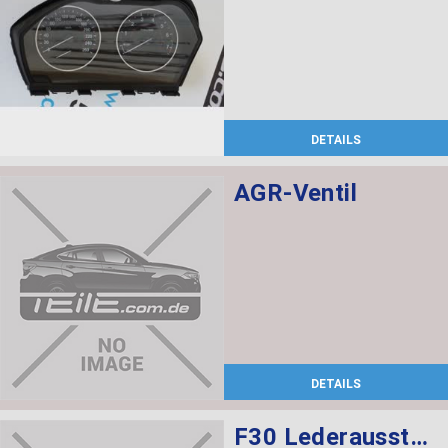
DETAILS
AGR-Ventil
DETAILS
F30 Lederausstattung, Sportsitze, elekt. verstellbar mit memory, Sitzheizung vorne