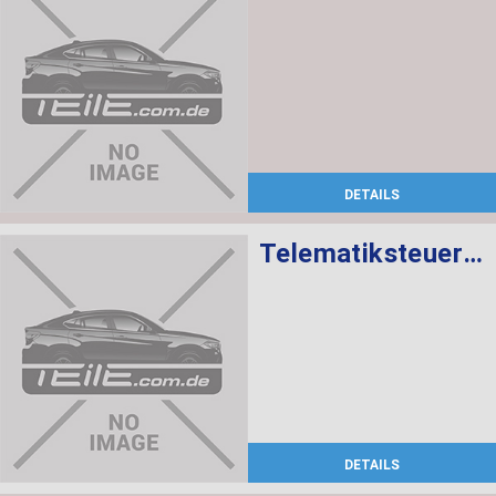
DETAILS
Telematiksteuergerät
DETAILS