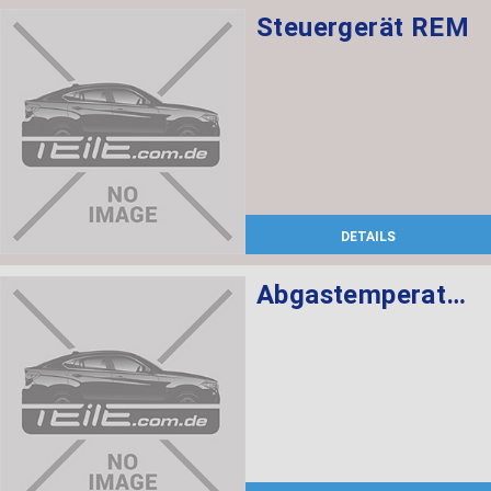
Steuergerät REM
DETAILS
Abgastemperatursensor L= 366MM