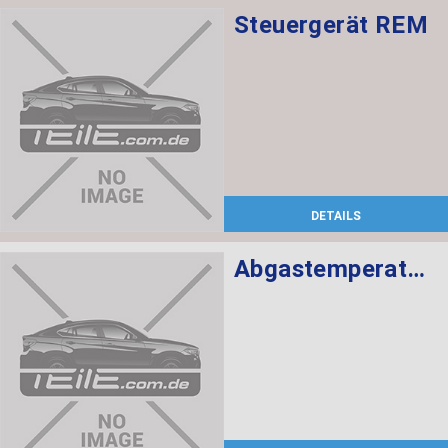
Steuergerät REM
DETAILS
Abgastemperatursensor L= 366MM