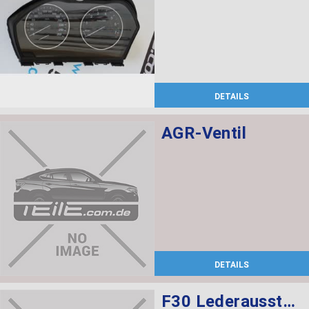
DETAILS
AGR-Ventil
DETAILS
F30 Lederausstattung, Sportsitze, elekt. verstellbar mit memory, Sitzheizung vorne