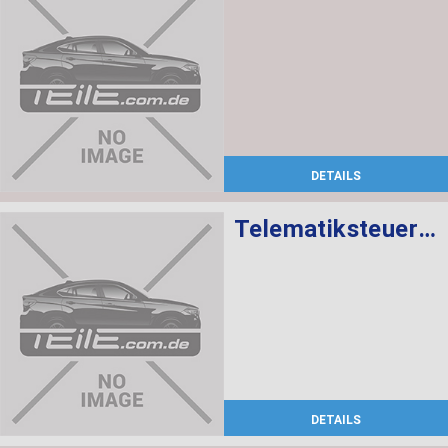
DETAILS
Telematiksteuergerät
DETAILS