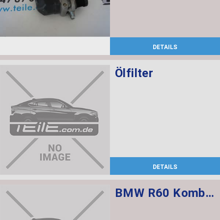
DETAILS
Ölfilter
DETAILS
BMW R60 Kombischalter links L=520