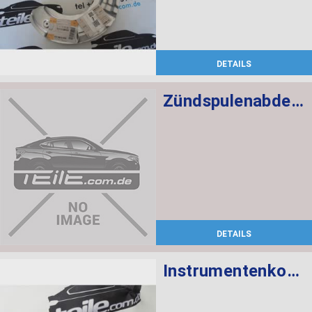
DETAILS
Zündspulenabdeckung
DETAILS
Instrumentenkombination KMH Chrono Paket