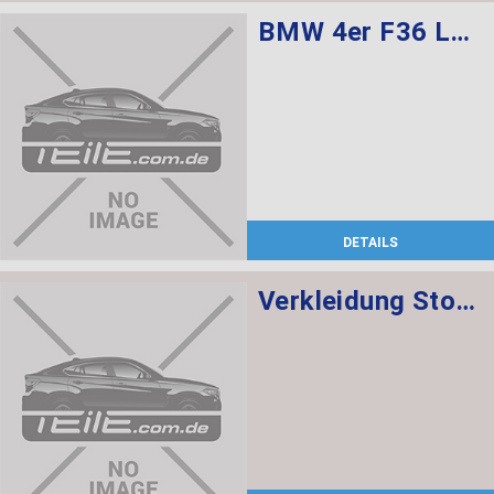
BMW 4er F36 Lederausstattung Sportsitze für Fahrer und Beifahrer, Sitzverstellung elektr. m. Memory sowie Sitzheizung vorne
DETAILS
Verkleidung Stossfänger grundiert vorn BASIS