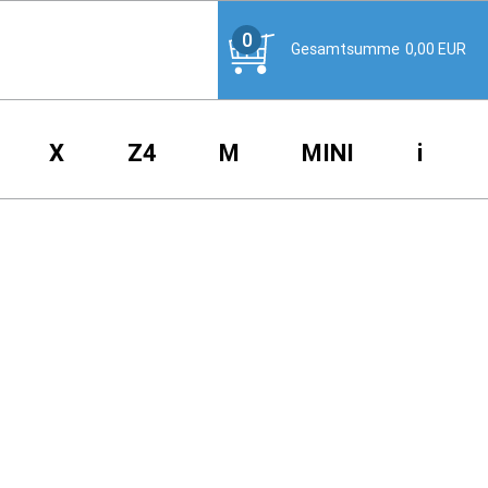
0
Gesamtsumme
0,00
EUR
X
Z4
M
MINI
i