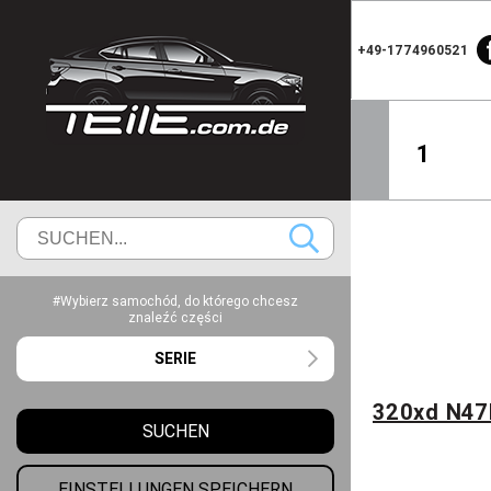
+49-1774960521
1
#Wybierz samochód, do którego chcesz
znaleźć części
SERIE
320xd N4
SUCHEN
EINSTELLUNGEN SPEICHERN