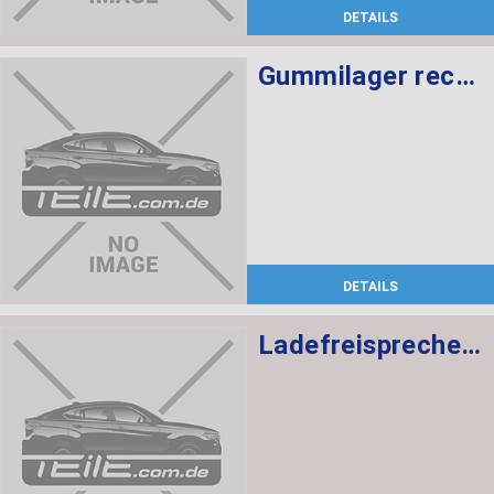
DETAILS
Gummilager rechts
DETAILS
Ladefreisprechelektronik High BASIS SVS MULF2