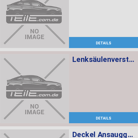
DETAILS
Lenksäulenverstellung mechanisch
DETAILS
Deckel Ansauggeräuschdämpfer