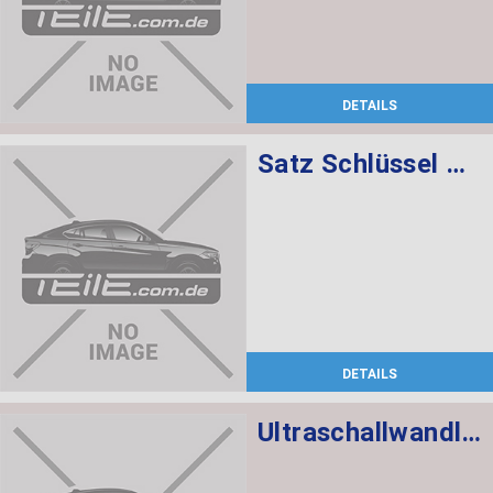
DETAILS
Satz Schlüssel mit CAS-Steuergerät 868 MHZ
DETAILS
Ultraschallwandler schwarz