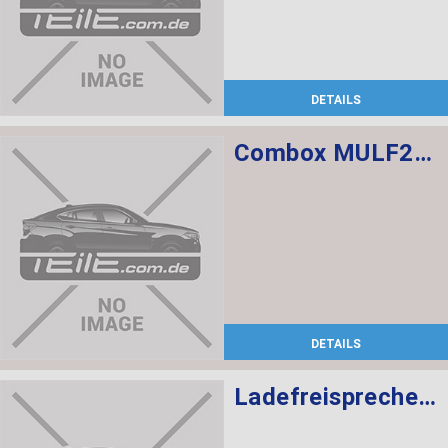
DETAILS
Combox MULF2 High Basis SVS
DETAILS
Ladefreisprechelektronik High