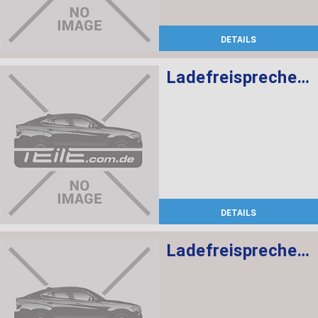
DETAILS
Ladefreisprechelektronik High BASIS SVS MULF2
DETAILS
Ladefreisprechelektronik High BASIS SVS MULF2