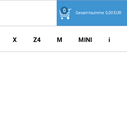
0
Gesamtsumme
0,00
EUR
X
Z4
M
MINI
i