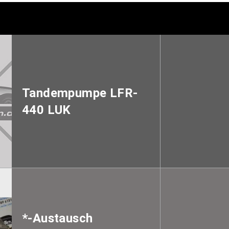
Tandempumpe LFR-
440 LUK
*-Austausch