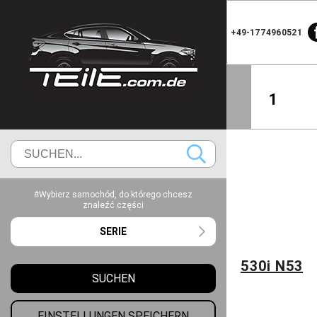
+49-1774960521
1
#Wybierz samochód, do którego chcesz
znaleźć części
SERIE
530i N53
SUCHEN
EINSTELLUNGEN SPEICHERN