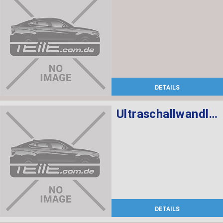
DETAILS
Ultraschallwandler Mineralweiss WA96
DETAILS