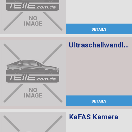
DETAILS
Ultraschallwandler Alpinweiss U300
DETAILS
KaFAS Kamera