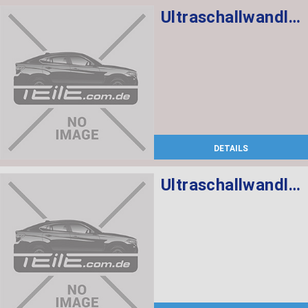
Ultraschallwandler KALAHARIBEIGE
DETAILS
Ultraschallwandler Mineralgrau WB39