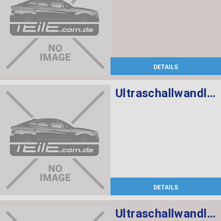
DETAILS
Ultraschallwandler schwarz
DETAILS
Ultraschallwandler Arktikgrau WC27