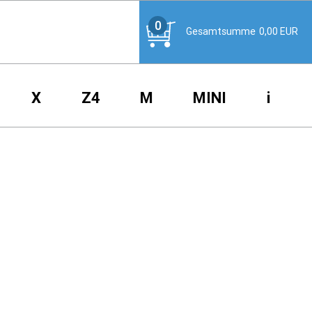
0
Gesamtsumme
0,00
EUR
X
Z4
M
MINI
i