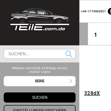
+49-1774960521
1
#Wybierz samochód, do którego chcesz
znaleźć części
SERIE
328dX
SUCHEN
EINSTELLUNGEN SPEICHERN