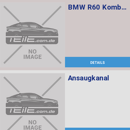
BMW R60 Kombischalter links L=520
DETAILS
Ansaugkanal