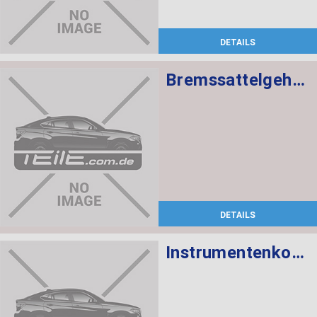
DETAILS
Bremssattelgehäuse links
DETAILS
Instrumentenkombination KMH