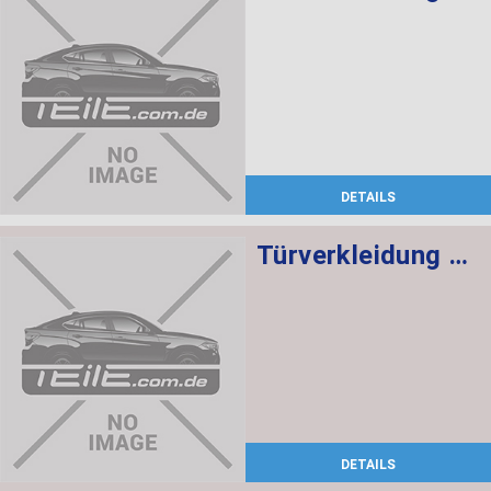
DETAILS
Türverkleidung Leder vorn links SCHWARZ/ROT
DETAILS