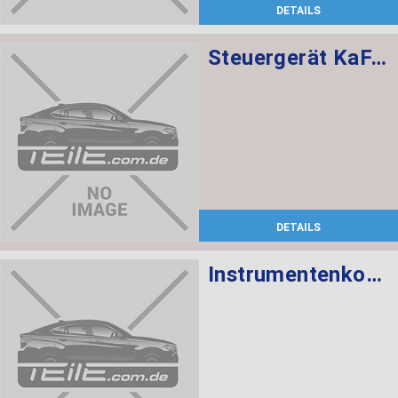
DETAILS
Steuergerät KaFAS
DETAILS
Instrumentenkombination KMH