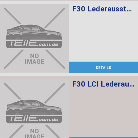
F30 Lederausstattung, Sportsitze, elekt. verstellbar mit memory, Sitzheizung vorne und hinten
DETAILS
F30 LCI Lederausstattung Dakota/ Schwarz, Elektrische Sportsitze mit memory vorne, Sitzheizung vorne + hinten