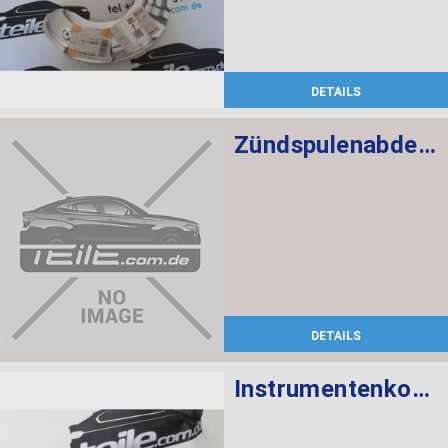
DETAILS
Zündspulenabdeckung
DETAILS
Instrumentenkombination KMH Chrono Paket