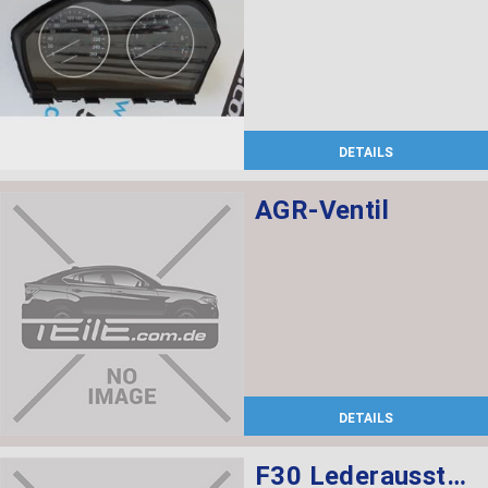
DETAILS
AGR-Ventil
DETAILS
F30 Lederausstattung, Sportsitze, elekt. verstellbar mit memory, Sitzheizung vorne