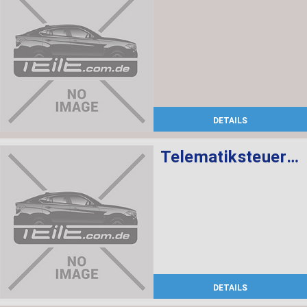
DETAILS
Telematiksteuergerät
DETAILS