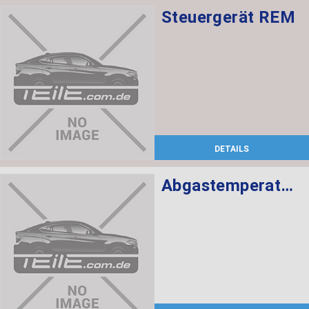
Steuergerät REM
DETAILS
Abgastemperatursensor L= 366MM