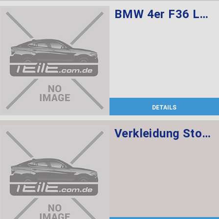
BMW 4er F36 Lederausstattung Sportsitze für Fahrer und Beifahrer, Sitzverstellung elektr. m. Memory sowie Sitzheizung vorne
DETAILS
Verkleidung Stossfänger grundiert vorn BASIS