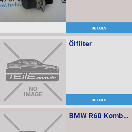
DETAILS
Ölfilter
DETAILS
BMW R60 Kombischalter links L=520