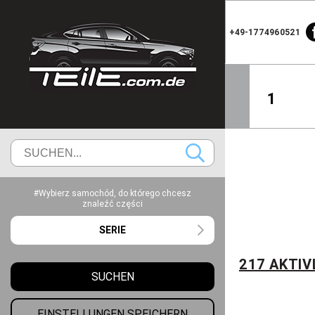
+49-1774960521
1
#Wybierz samochód, do którego chcesz
znaleźć części
SERIE
217 AKTI
SUCHEN
EINSTELLUNGEN SPEICHERN