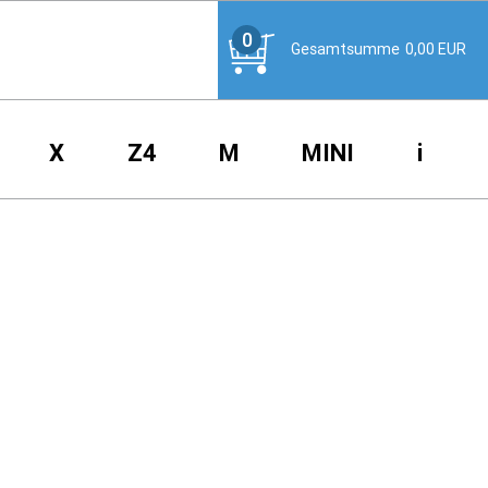
0
Gesamtsumme
0,00
EUR
X
Z4
M
MINI
i
N