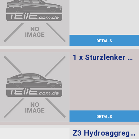
DETAILS
1 x Sturzlenker mit Gummilager, 1 x Abdeckung rechts
DETAILS
Z3 Hydroaggregat Verdeck Hydraulik