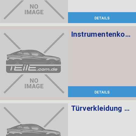
DETAILS
Instrumentenkombination
DETAILS
Türverkleidung Leder hinten links SCHWARZ/ROT