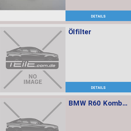
DETAILS
Ölfilter
DETAILS
BMW R60 Kombischalter links L=520