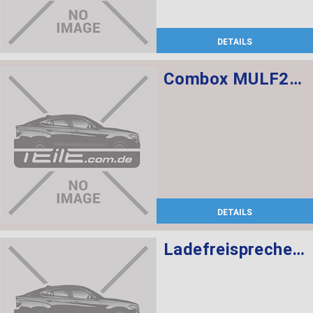
DETAILS
Combox MULF2 High Basis SVS
DETAILS
Ladefreisprechelektronik High