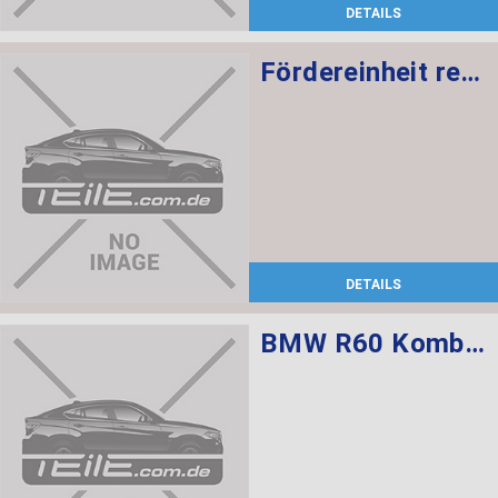
DETAILS
Fördereinheit rechts mit Intankpumpe 5 BAR
DETAILS
BMW R60 Kombischalter links L=520