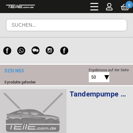
0
525I N53
Ergebnisse auf der Seite
50
0
produkte gefunden
Tandempumpe LFR-440 LUK