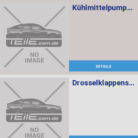
Kühlmittelpumpe mechanisch
DETAILS
Drosselklappenstutzen