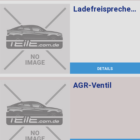
Ladefreisprechelektronik High BASIS SVS MULF2
DETAILS
AGR-Ventil