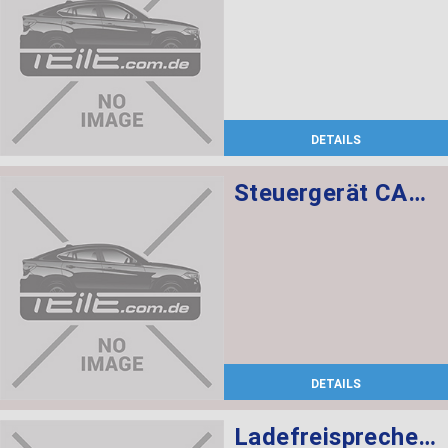
DETAILS
Steuergerät CAS CAS3
DETAILS
Ladefreisprechelektronik High BASIS SVS MULF2