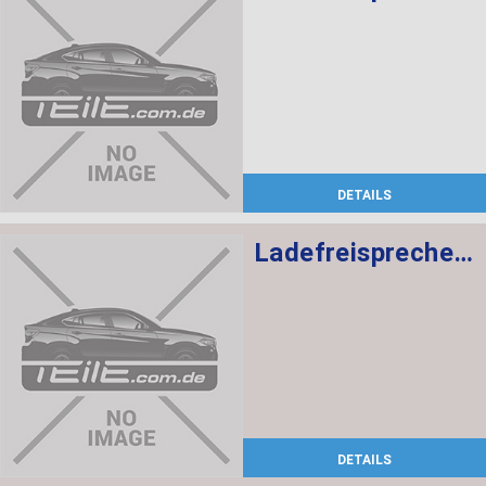
DETAILS
Ladefreisprechelektronik High BASIS SVS MULF2
DETAILS