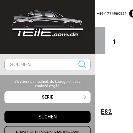
+49-1774960521
1
#Wybierz samochód, do którego chcesz
znaleźć części
SERIE
E82
SUCHEN
EINSTELLUNGEN SPEICHERN