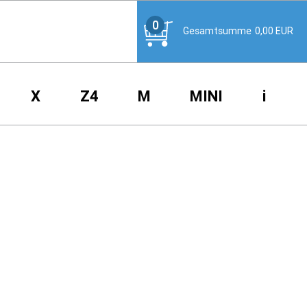
0
Gesamtsumme
0,00
EUR
X
Z4
M
MINI
i