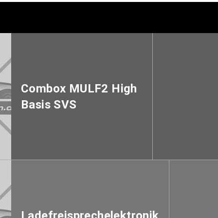
Combox MULF2 High
Basis SVS
Ladefreisprechelektronik