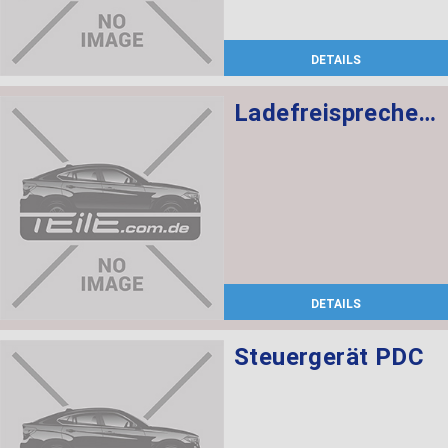
DETAILS
Ladefreisprechelektronik High
DETAILS
Steuergerät PDC