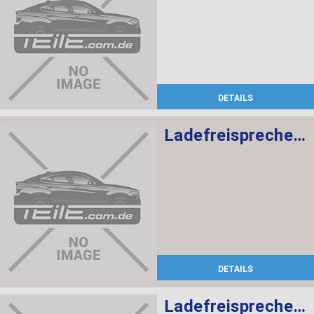
DETAILS
Ladefreisprechelektronik High BASIS SVS MULF2
DETAILS
Ladefreisprechelektronik High BASIS SVS MULF2