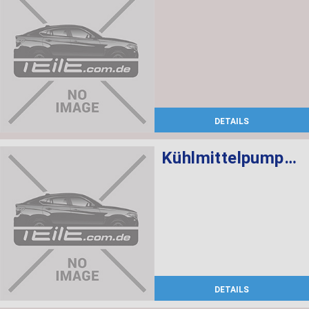
DETAILS
Kühlmittelpumpe mechanisch
DETAILS