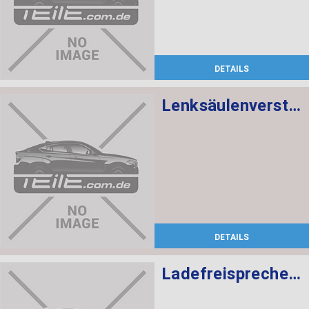
DETAILS
Lenksäulenverstellung mechanisch
DETAILS
Ladefreisprechelektronik High BASIS SVS MULF2