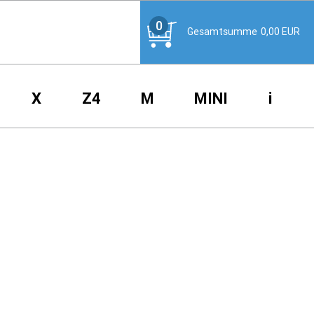
0
Gesamtsumme
0,00
EUR
X
Z4
M
MINI
i