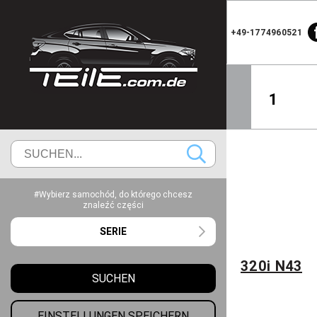
+49-1774960521
1
#Wybierz samochód, do którego chcesz
znaleźć części
SERIE
320i N43
SUCHEN
EINSTELLUNGEN SPEICHERN