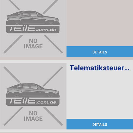
DETAILS
Telematiksteuergerät
DETAILS