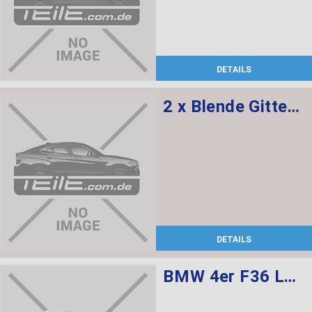
DETAILS
2 x Blende Gitter links, 1 x Blende Gitter rechts, 1 x Klappe Abschleppöse grundiert
DETAILS
BMW 4er F36 LCI Lederinnenausstattung, Sportsitze, Sitzheizung vorne + hinten