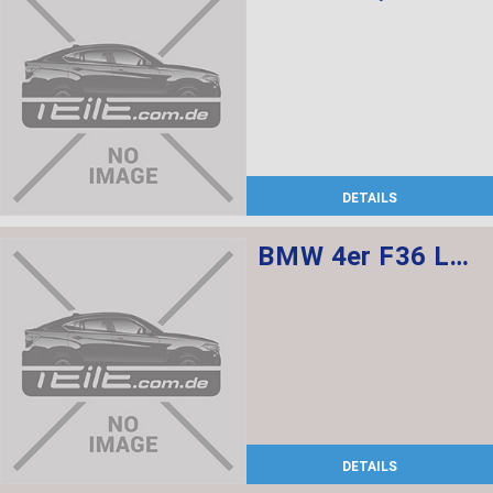
DETAILS
BMW 4er F36 Lederausstattung Sportsitze für Fahrer und Beifahrer, Sitzverstellung elektr. m. Memory sowie Sitzheizung vorne
DETAILS