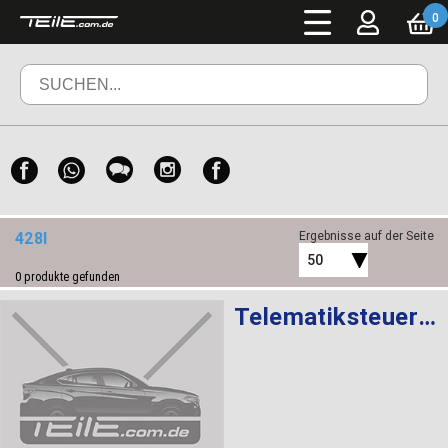
0
428I
Ergebnisse auf der Seite
50
0
produkte gefunden
Telematiksteuergerät ATM ROW 4G