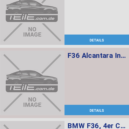
DETAILS
F36 Alcantara Innenausstattung, Sportsitze vorne, Top Zustand
DETAILS
BMW F36, 4er Coupe komplette Innenausstattung Stoff Hexagon Alcantara/ Anthrazit, Sitzheizung und elekt. verstellbare Sitze vorne