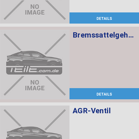
DETAILS
Bremssattelgehäuse links
DETAILS
AGR-Ventil