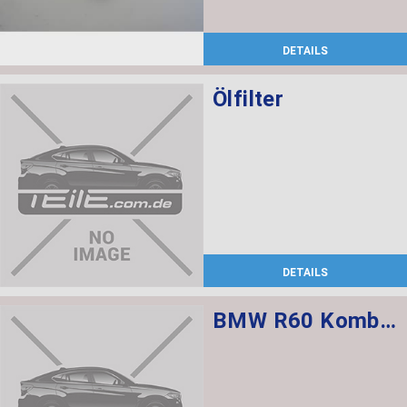
DETAILS
Ölfilter
DETAILS
BMW R60 Kombischalter links L=520