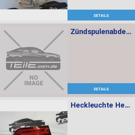
DETAILS
Zündspulenabdeckung
DETAILS
Heckleuchte Heckklappe links