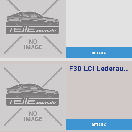
DETAILS
F30 LCI Lederausstattung Dakota/ Schwarz, Elektrische Sportsitze mit memory vorne, Sitzheizung vorne + hinten
DETAILS