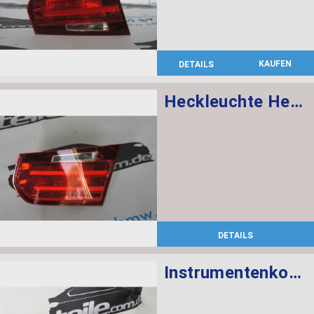
KAUFEN
DETAILS
Heckleuchte Heckklappe rechts
DETAILS
Instrumentenkombination KMH Chrono Paket