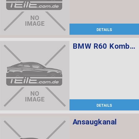
DETAILS
BMW R60 Kombischalter links L=520
DETAILS
Ansaugkanal