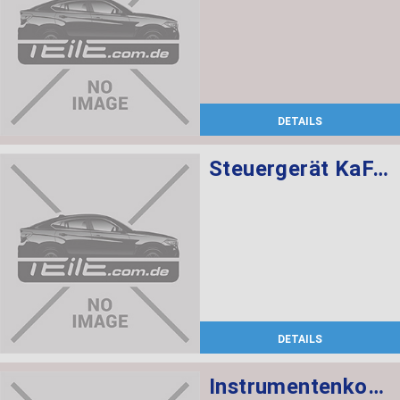
DETAILS
Steuergerät KaFAS
DETAILS
Instrumentenkombination KMH