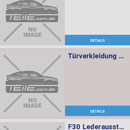
DETAILS
Türverkleidung Leder vorn links SCHWARZ/ROT
DETAILS
F30 Lederausstattung, Sportsitze, elekt. verstellbar mit memory, Sitzheizung vorne und hinten