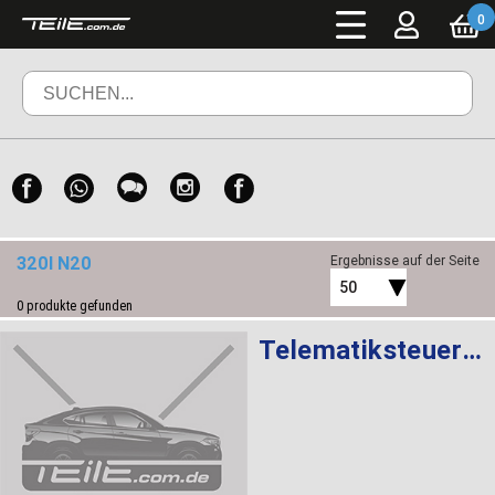
0
320I N20
Ergebnisse auf der Seite
50
0
produkte gefunden
Telematiksteuergerät ATM ROW 4G