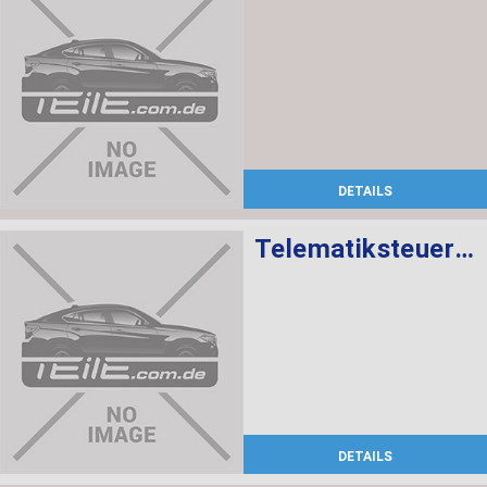
DETAILS
Telematiksteuergerät
DETAILS