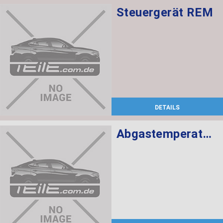
Steuergerät REM
DETAILS
Abgastemperatursensor L= 366MM