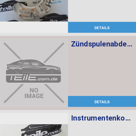
DETAILS
Zündspulenabdeckung
DETAILS
Instrumentenkombination KMH Chrono Paket