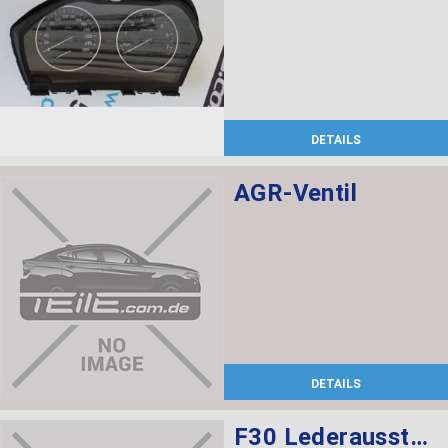
DETAILS
AGR-Ventil
DETAILS
F30 Lederausstattung, Sportsitze, elekt. verstellbar mit memory, Sitzheizung vorne