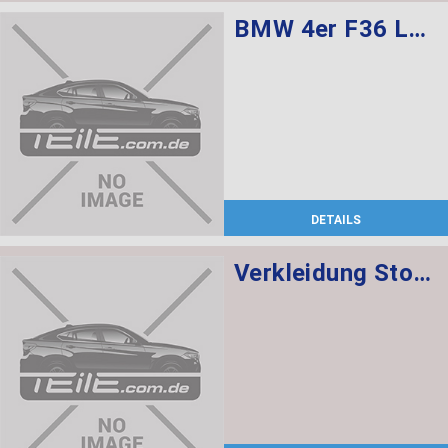
BMW 4er F36 Lederausstattung Sportsitze für Fahrer und Beifahrer, Sitzverstellung elektr. m. Memory sowie Sitzheizung vorne
DETAILS
Verkleidung Stossfänger grundiert vorn BASIS