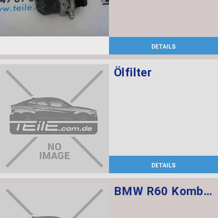
DETAILS
Ölfilter
DETAILS
BMW R60 Kombischalter links L=520