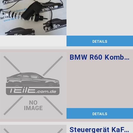
DETAILS
BMW R60 Kombischalter links L=520
DETAILS
Steuergerät KaFAS