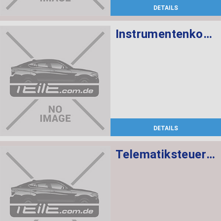
DETAILS
Instrumentenkombination KMH
DETAILS
Telematiksteuergerät