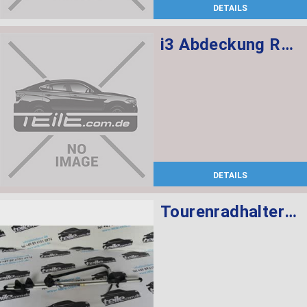
DETAILS
i3 Abdeckung Radhaus hinten links
DETAILS
Tourenradhalterung