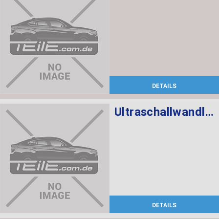
DETAILS
Ultraschallwandler schwarz
DETAILS