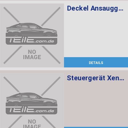
Deckel Ansauggeräuschdämpfer
DETAILS
Steuergerät Xenon-Licht