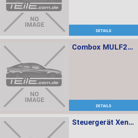
DETAILS
Combox MULF2 High Basis SVS
DETAILS
Steuergerät Xenon-Licht