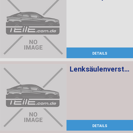
DETAILS
Lenksäulenverstellung mechanisch
DETAILS