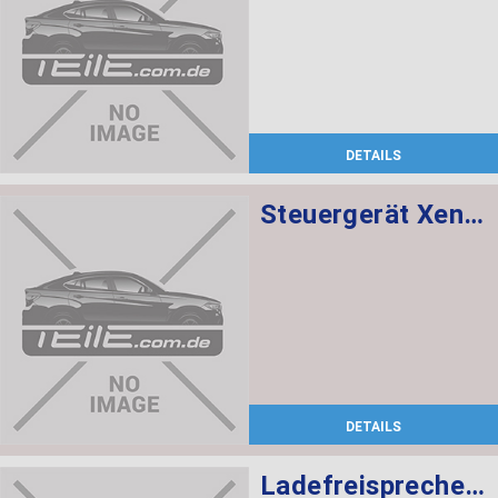
DETAILS
Steuergerät Xenon-Licht
DETAILS
Ladefreisprechelektronik High