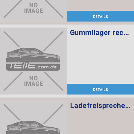
DETAILS
Gummilager rechts
DETAILS
Ladefreisprechelektronik High BASIS SVS MULF2