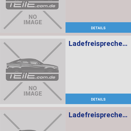
DETAILS
Ladefreisprechelektronik High BASIS SVS MULF2
DETAILS
Ladefreisprechelektronik High BASIS SVS MULF2