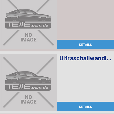
DETAILS
Ultraschallwandler schwarz
DETAILS