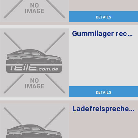
DETAILS
Gummilager rechts
DETAILS
Ladefreisprechelektronik High BASIS SVS MULF2