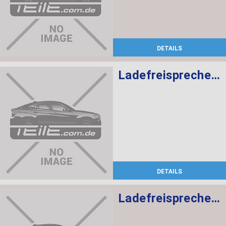
DETAILS
Ladefreisprechelektronik High BASIS SVS MULF2
DETAILS
Ladefreisprechelektronik High BASIS SVS MULF2