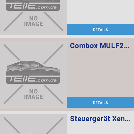
DETAILS
Combox MULF2 High Basis SVS
DETAILS
Steuergerät Xenon-Licht