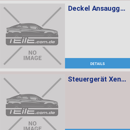
Deckel Ansauggeräuschdämpfer
DETAILS
Steuergerät Xenon-Licht