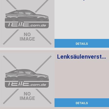
DETAILS
Lenksäulenverstellung mechanisch
DETAILS