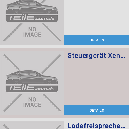
DETAILS
Steuergerät Xenon-Licht
DETAILS
Ladefreisprechelektronik High