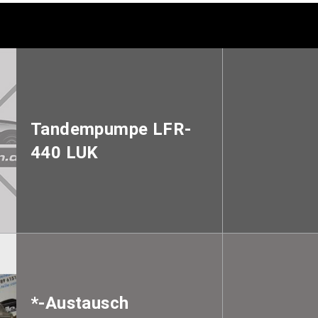
Tandempumpe LFR-
440 LUK
*-Austausch