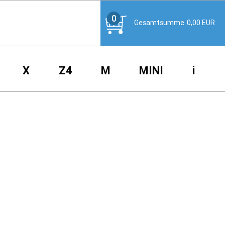
0
Gesamtsumme
0,00
EUR
X
Z4
M
MINI
i