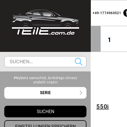
+49-1774960521
1
#Wybierz samochód, do którego chcesz
znaleźć części
SERIE
550i
SUCHEN
EINSTELLUNGEN SPEICHERN