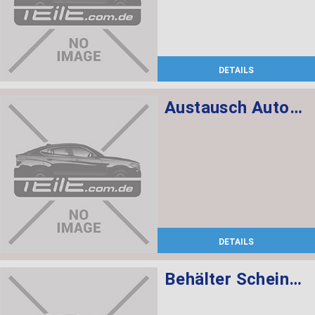
DETAILS
Austausch Automatikgetriebe EH GA6HP26Z 104.800km 200KW 272PS
DETAILS
Behälter Scheinwerferwaschanlage