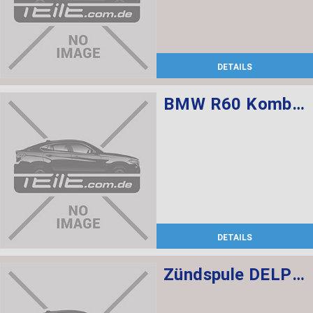
DETAILS
BMW R60 Kombischalter links L=520
DETAILS
Zündspule DELPHI