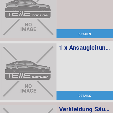
DETAILS
1 x Ansaugleitung, 1 x Leerlaufregelventil T-Form
DETAILS
Verkleidung Säule hinten links SCHWARZ