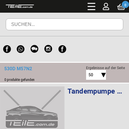
0
530D M57N2
Ergebnisse auf der Seite
50
0
produkte gefunden
Tandempumpe LFR-440 LUK