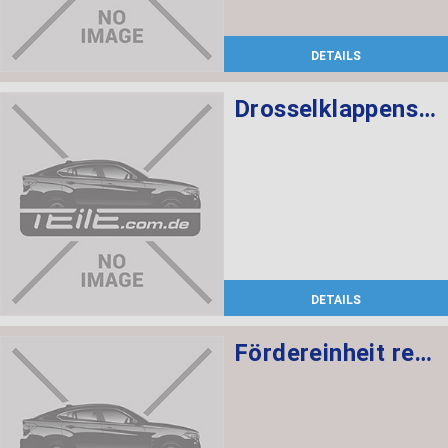
DETAILS
Drosselklappenstutzen
DETAILS
Fördereinheit rechts mit Intankpumpe 5 BAR