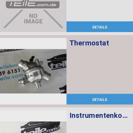
DETAILS
Thermostat
DETAILS
Instrumentenkombination KMH Chrono Paket